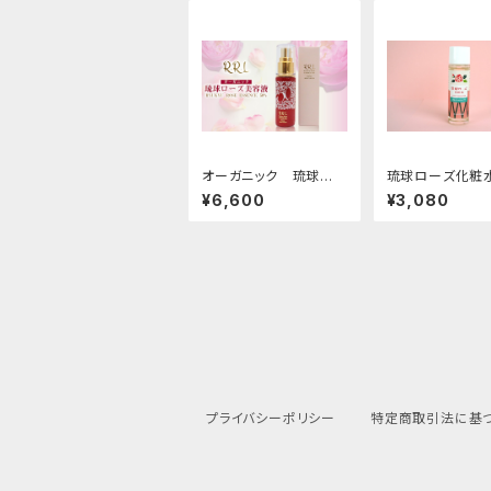
オーガニック 琉球ロ
琉球ローズ化粧
ーズ美容液 1本30㏄
わやかタイプ）50
¥6,600
¥3,080
（送料無料）
プライバシーポリシー
特定商取引法に基