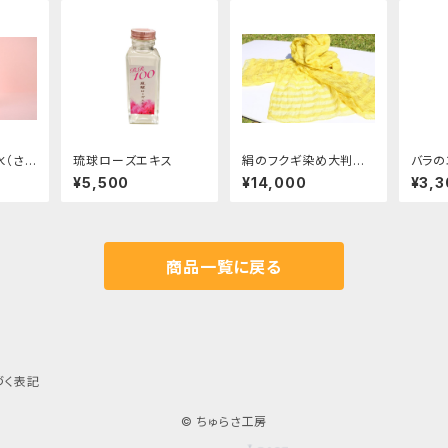
水（さ
琉球ローズエキス
絹のフクギ染め大判ス
バラの
cc
トール（送料無料）
¥5,500
¥14,000
¥3,3
商品一覧に戻る
づく表記
© ちゅらさ工房