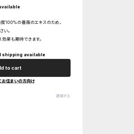
available
度100%の薔薇のエキスのため、
さい。
ス効果も期待できます。
l shipping available
d to cart
にお住まいの方向け
通報する