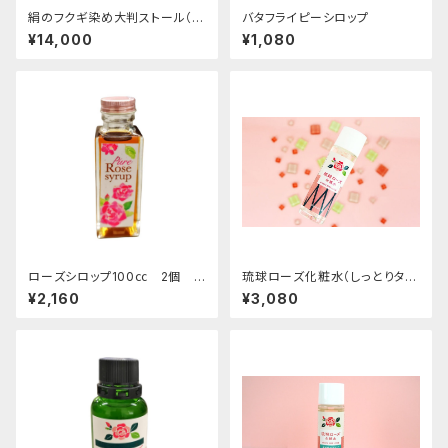
絹のフクギ染め大判ストール（送
バタフライピーシロップ
料無料）
¥14,000
¥1,080
ローズシロップ100㏄ 2個
琉球ローズ化粧水（しっとりタイ
送料無料
プ）50cc
¥2,160
¥3,080